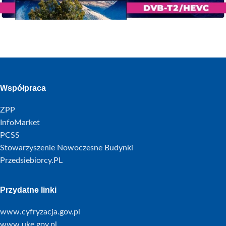
Współpraca
ZPP
InfoMarket
PCSS
Stowarzyszenie Nowoczesne Budynki
Przedsiebiorcy.PL
Przydatne linki
www.cyfryzacja.gov.pl
www.uke.gov.pl