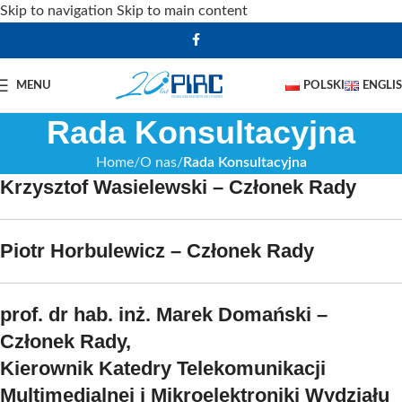
Skip to navigation
Skip to main content
MENU
POLSKI
ENGLI
Rada Konsultacyjna
Home
O nas
Rada Konsultacyjna
Krzysztof Wasielewski – Członek Rady
Piotr Horbulewicz – Członek Rady
prof. dr hab. inż. Marek Domański –
Członek Rady,
Kierownik Katedry Telekomunikacji
Multimedialnej i Mikroelektroniki Wydziału