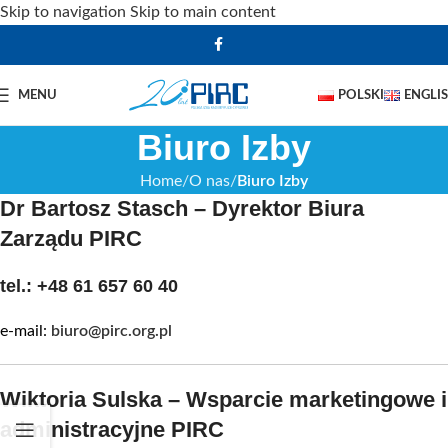
Skip to navigation
Skip to main content
MENU
POLSKI
ENGLI
Biuro Izby
Home
O nas
Biuro Izby
Dr Bartosz Stasch – Dyrektor Biura
Zarządu PIRC
tel.:
+48 61 657 60 40
e-mail:
biuro@pirc.org.pl
Wiktoria Sulska – Wsparcie marketingowe i
administracyjne PIRC