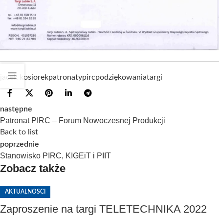
jacek kosiorek
patronaty
pirc
podziękowania
targi
następne
Patronat PIRC – Forum Nowoczesnej Produkcji
Back to list
poprzednie
Stanowisko PIRC, KIGEiT i PIIT
Zobacz także
AKTUALNOSCI
Zaproszenie na targi TELETECHNIKA 2022